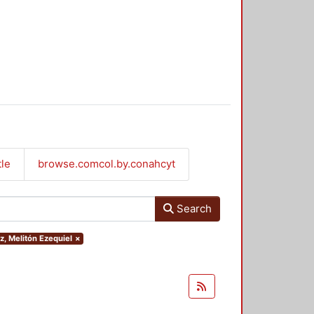
tle
browse.comcol.by.conahcyt
Search
z, Melitón Ezequiel
×