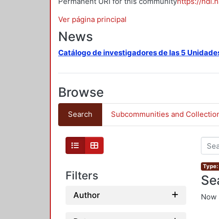
Permanent URI for this community
https://hdl.
Ver página principal
News
Catálogo de investigadores de las 5 Unidade
Browse
Search
Subcommunities and Collectio
Type: 
Filters
Se
Author
Now 