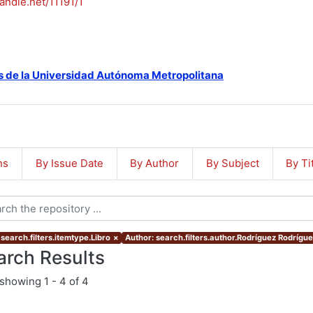
handle.net/11191/1
s de la Universidad Autónoma Metropolitana
ns
By Issue Date
By Author
By Subject
By Ti
search.filters.itemtype.Libro
×
Author: search.filters.author.Rodríguez Rodrígue
arch Results
showing
1 - 4 of 4