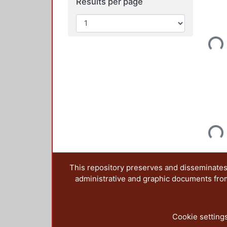
Results per page
Loading...
Loading...
This repository preserves and disseminates,
administrative and graphic documents from t
Cookie setting