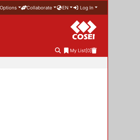
Options
Collaborate
EN
Log In
My List
[0]