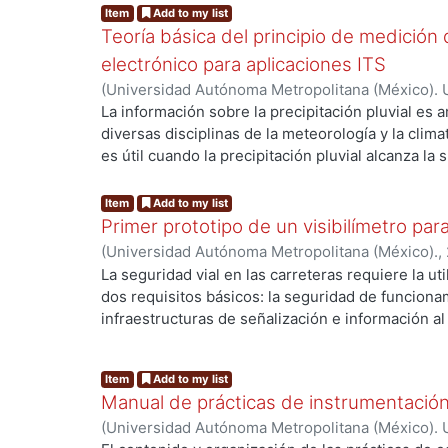
Item
Add to my list
Teoría básica del principio de medición
electrónico para aplicaciones ITS
(
Universidad Autónoma Metropolitana (México). 
Barrales Guadarrama, Raymundo
;
Rodríguez Rodr
La información sobre la precipitación pluvial es 
Guadarrama, Víctor Rogelio
;
Mocholí Salcedo, An
diversas disciplinas de la meteorología y la clima
Humberto
es útil cuando la precipitación pluvial alcanza la 
como un fenómeno del estado actual del clima. C
de precipitación pluvial (IPP) es de interés para 
Item
Add to my list
Transporte-ITS, en particular para, la meteorolo
Primer prototipo de un visibilímetro par
urbana. Es evidente que las altas intensidades de 
(
Universidad Autónoma Metropolitana (México).
,
afectan el transporte y el comercio. Los edifici
Raymundo
;
Rodríguez Rodríguez, Melitón Ezequi
La seguridad vial en las carreteras requiere la u
otras infraestructuras pueden bloquearse en cas
Rogelio
;
Mocholí Salcedo, Antonio
;
Arroyo Núñez
dos requisitos básicos: la seguridad de funcionam
escorrentía insuficiente. Pronósticos oportunos,
infraestructuras de señalización e información al
estos riesgos. También, registros confiables de 
paneles, mensajes de radio, etc.) y las de captur
pueden ayudar a mejorar el diseño de los sistema
(sensores de vehículos e infraestructuras, monito
vialidades y la selección de rutas de tráfico alte
Item
Add to my list
fundamentales para lograr un sistema de transpor
prevención de atascos debidos a la desaceleraci
Manual de prácticas de instrumentación
condiciones climatológicas es un factor básico p
pavimento mojado, accidentes viales imputables a l
(
Universidad Autónoma Metropolitana (México). 
Condiciones de clima adversas (lluvia, viento, nie
sistemas de señalización durante un evento de ll