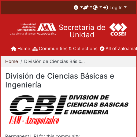
Log In
Secretaría de
Unidad
Home
Communities & Collections
All of Zaloamat
Home
División de Ciencias Básicas e Ingeniería
División de Ciencias Básicas e
Ingeniería
Permanent URI for this community