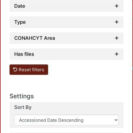
Date
Type
CONAHCYT Area
Has files
Loadi
Reset filters
Settings
Sort By