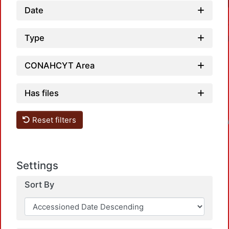
Date
Type
CONAHCYT Area
Has files
Loadin
Reset filters
Settings
Sort By