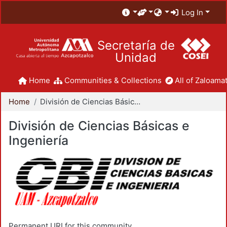
Log In
Secretaría de
Unidad
Home
Communities & Collections
All of Zaloamat
Home
División de Ciencias Básicas e Ingeniería
División de Ciencias Básicas e
Ingeniería
Permanent URI for this community