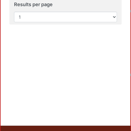
Results per page
Loadin
Loadin