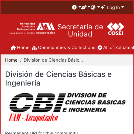
Log In
Secretaría de
Unidad
Home
Communities & Collections
All of Zaloamat
Home
División de Ciencias Básicas e Ingeniería
División de Ciencias Básicas e
Ingeniería
Permanent URI for this community