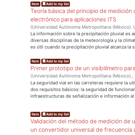
Item
Add to my list
Teoría básica del principio de medición
electrónico para aplicaciones ITS
(
Universidad Autónoma Metropolitana (México). 
Barrales Guadarrama, Raymundo
;
Rodríguez Rodr
La información sobre la precipitación pluvial es 
g...
Guadarrama, Víctor Rogelio
;
Mocholí Salcedo, An
diversas disciplinas de la meteorología y la clima
Humberto
es útil cuando la precipitación pluvial alcanza la 
como un fenómeno del estado actual del clima. C
de precipitación pluvial (IPP) es de interés para 
Item
Add to my list
Transporte-ITS, en particular para, la meteorolo
Primer prototipo de un visibilímetro par
urbana. Es evidente que las altas intensidades de 
(
Universidad Autónoma Metropolitana (México).
,
afectan el transporte y el comercio. Los edifici
Raymundo
;
Rodríguez Rodríguez, Melitón Ezequi
La seguridad vial en las carreteras requiere la u
otras infraestructuras pueden bloquearse en cas
Rogelio
;
Mocholí Salcedo, Antonio
;
Arroyo Núñez
dos requisitos básicos: la seguridad de funcionam
escorrentía insuficiente. Pronósticos oportunos,
g...
infraestructuras de señalización e información al
estos riesgos. También, registros confiables de 
paneles, mensajes de radio, etc.) y las de captur
pueden ayudar a mejorar el diseño de los sistema
(sensores de vehículos e infraestructuras, monito
vialidades y la selección de rutas de tráfico alte
Item
Add to my list
fundamentales para lograr un sistema de transpor
prevención de atascos debidos a la desaceleraci
Validación del método de medición de un
condiciones climatológicas es un factor básico p
pavimento mojado, accidentes viales imputables a l
Condiciones de clima adversas (lluvia, viento, nie
un convertidor universal de frecuencia a
sistemas de señalización durante un evento de ll