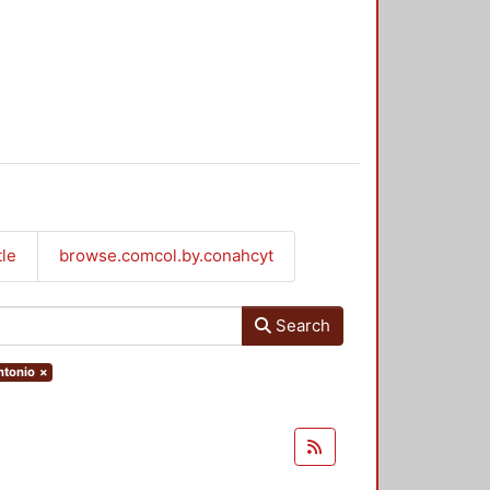
tle
browse.comcol.by.conahcyt
Search
ntonio
×