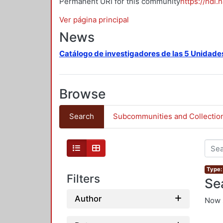
Permanent URI for this community
https://hdl.
Ver página principal
News
Catálogo de investigadores de las 5 Unidade
Browse
Search
Subcommunities and Collectio
Type: 
Filters
Se
Author
Now 