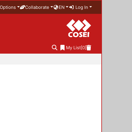
Options
Collaborate
EN
Log In
My List
[0]