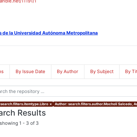
handle.net/11191/1
s de la Universidad Autónoma Metropolitana
ns
By Issue Date
By Author
By Subject
By Ti
search.filters.itemtype.Libro
×
Author: search.filters.author.Mocholí Salcedo, A
arch Results
showing
1 - 3 of 3