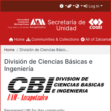
Log In
Secretaría de
Unidad
Home
Communities & Collections
All of Zaloamat
Home
División de Ciencias Básicas e Ingeniería
División de Ciencias Básicas e
Ingeniería
Permanent URI for this community