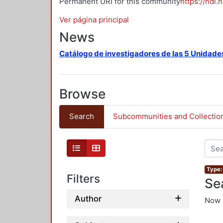
Permanent URI for this community
https://hdl.
Ver página principal
News
Catálogo de investigadores de las 5 Unidade
Browse
Search
Subcommunities and Collectio
Type: 
Filters
Se
Author
Now 