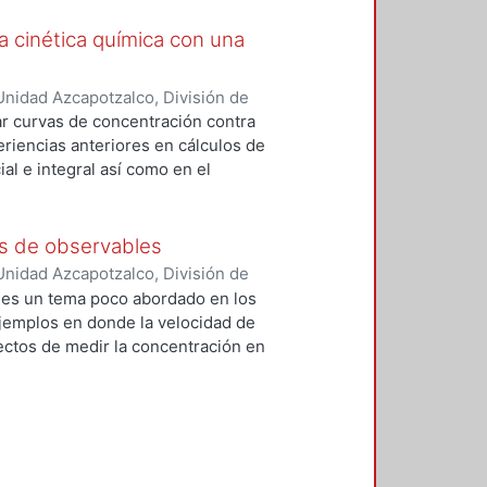
a cinética química con una
nidad Azcapotzalco, División de
Ciencias Básicas
,
2016
)
Fernández
ar curvas de concentración contra
artínez, Leonardo
;
Soto Téllez,
eriencias anteriores en cálculos de
al e integral así como en el
strado que la aplicación de
Este artículo muestra la
 velocidades iniciales a través de
és de observables
evitando el trazo manual y
nidad Azcapotzalco, División de
. En el método de las velocidades
Ciencias Básicas
,
2016
)
Fernández
a es un tema poco abordado en los
os a los esperados. La coherencia
 María de la Luz
;
Hernández
ejemplos en donde la velocidad de
prender mejor la cinética química.
a Daniel
ectos de medir la concentración en
ica. Orden de reacción. Cinética
piedad física llamada observable
 de los reactantes o productos.
tadísticos no aplicados en los
o alternativo al tradicional, en
o cinético requerido. El