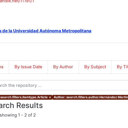
handle.net/11191/1
s de la Universidad Autónoma Metropolitana
ns
By Issue Date
By Author
By Subject
By Ti
search.filters.itemtype.Article
×
Author: search.filters.author.Hernández Martí
arch Results
showing
1 - 2 of 2