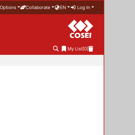
Options
Collaborate
EN
Log In
My List
[0]