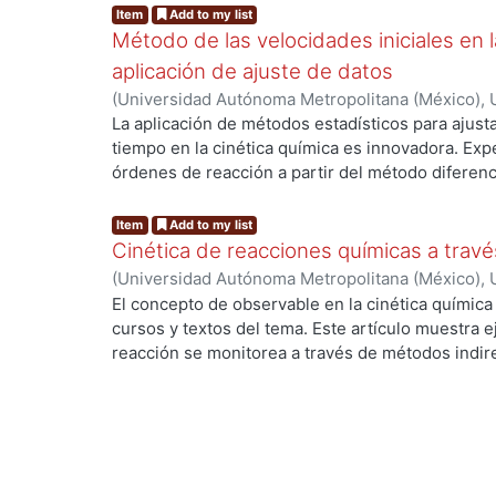
Item
Add to my list
Método de las velocidades iniciales en l
aplicación de ajuste de datos
(
Universidad Autónoma Metropolitana (México), U
Ciencias Básicas e Ingeniería, Departamento de 
La aplicación de métodos estadísticos para ajust
Sánchez, Lilia
;
Corral López, Elpidio
;
Hernández M
tiempo en la cinética química es innovadora. Exp
María de la Luz
órdenes de reacción a partir del método diferenci
cálculo en volúmenes molares parciales han demo
regresiones matemáticas mejoran los resultados. 
Item
Add to my list
aplicación de la estadística a la determinación de
Cinética de reacciones químicas a trav
la derivada de la ecuación ajustada de los datos 
(
Universidad Autónoma Metropolitana (México), U
reduciendo el tiempo de obtención de resultados
Ciencias Básicas e Ingeniería, Departamento de 
El concepto de observable en la cinética químic
iniciales se tienen órdenes parciales más cercan
Sánchez, Lilia
;
Corral López, Elpidio
;
Soto Téllez,
cursos y textos del tema. Este artículo muestra 
en los resultados con los esperados ayuda a com
Martínez, Leonardo
;
Estrada Guerrero, José Marí
reacción se monitorea a través de métodos indir
PALABRAS CLAVE: Velocidades iniciales. Estadíst
el tiempo. Consiste en medir el valor de una pro
química.
que es proporcional a la concentración de alguno
Esta propiedad puede ser tratada con métodos es
textos de cinética por lo que será un procedimient
donde los datos se aplican directamente al métod