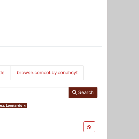
tle
browse.comcol.by.conahcyt
Search
nez, Leonardo
×