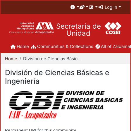
Log In
Secretaría de
Unidad
Home
Communities & Collections
All of Zaloamat
Home
División de Ciencias Básicas e Ingeniería
División de Ciencias Básicas e
Ingeniería
Permanent URI for this community