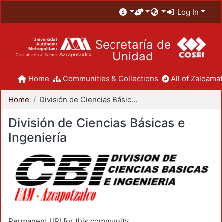
Log In
Secretaría de
Unidad
Home
Communities & Collections
All of Zaloamat
Home
División de Ciencias Básicas e Ingeniería
División de Ciencias Básicas e
Ingeniería
Permanent URI for this community