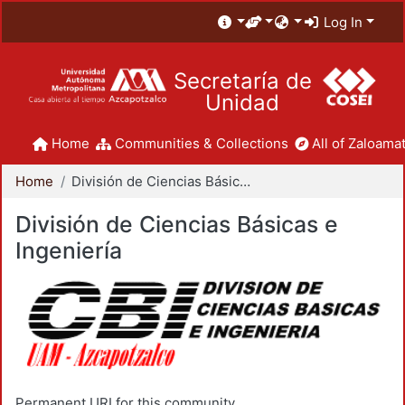
Log In
Secretaría de
Unidad
Home
Communities & Collections
All of Zaloamat
Home
División de Ciencias Básicas e Ingeniería
División de Ciencias Básicas e
Ingeniería
Permanent URI for this community