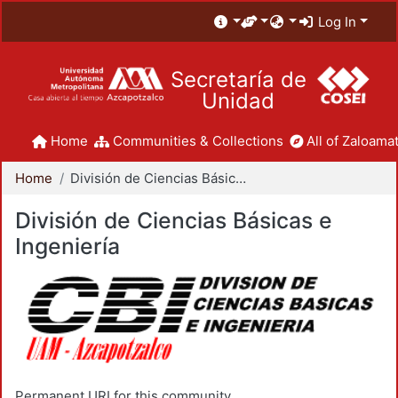
Log In
Secretaría de
Unidad
Home
Communities & Collections
All of Zaloamat
Home
División de Ciencias Básicas e Ingeniería
División de Ciencias Básicas e
Ingeniería
Permanent URI for this community