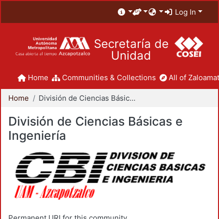
Log In
Secretaría de
Unidad
Home
Communities & Collections
All of Zaloamat
Home
División de Ciencias Básicas e Ingeniería
División de Ciencias Básicas e
Ingeniería
Permanent URI for this community