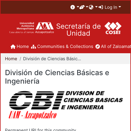
Log In
Secretaría de
Unidad
Home
Communities & Collections
All of Zaloamat
Home
División de Ciencias Básicas e Ingeniería
División de Ciencias Básicas e
Ingeniería
Permanent URI for this community