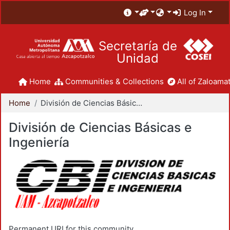
Log In
Secretaría de
Unidad
Home
Communities & Collections
All of Zaloamat
Home
División de Ciencias Básicas e Ingeniería
División de Ciencias Básicas e
Ingeniería
Permanent URI for this community