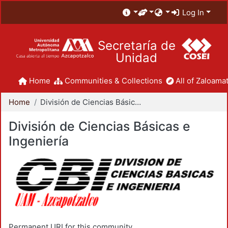
Log In
Secretaría de
Unidad
Home
Communities & Collections
All of Zaloamat
Home
División de Ciencias Básicas e Ingeniería
División de Ciencias Básicas e
Ingeniería
Permanent URI for this community