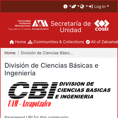
Log In
Secretaría de
Unidad
Home
Communities & Collections
All of Zaloamat
Home
División de Ciencias Básicas e Ingeniería
División de Ciencias Básicas e
Ingeniería
Permanent URI for this community