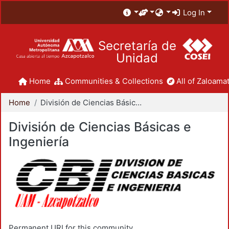
Log In
Secretaría de
Unidad
Home
Communities & Collections
All of Zaloamat
Home
División de Ciencias Básicas e Ingeniería
División de Ciencias Básicas e
Ingeniería
Permanent URI for this community