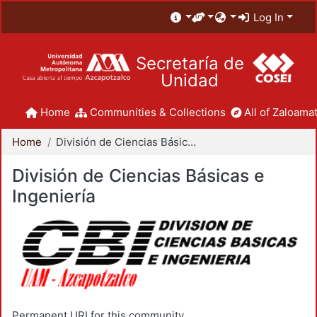
Log In
Secretaría de
Unidad
Home
Communities & Collections
All of Zaloamat
Home
División de Ciencias Básicas e Ingeniería
División de Ciencias Básicas e
Ingeniería
Permanent URI for this community