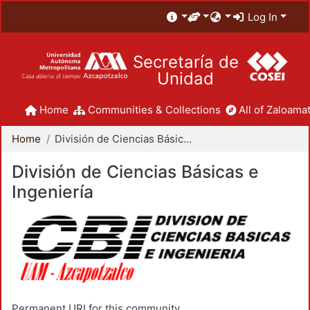
Log In
Secretaría de
Unidad
Home
Communities & Collections
All of Zaloamat
Home
División de Ciencias Básicas e Ingeniería
División de Ciencias Básicas e
Ingeniería
Permanent URI for this community