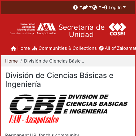
Log In
Secretaría de
Unidad
Home
Communities & Collections
All of Zaloamat
Home
División de Ciencias Básicas e Ingeniería
División de Ciencias Básicas e
Ingeniería
Permanent URI for this community