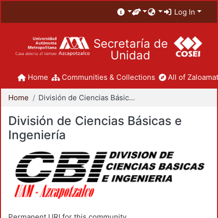
Log In
Secretaría de
Unidad
Home
Communities & Collections
All of Zaloamat
Home
División de Ciencias Básicas e Ingeniería
División de Ciencias Básicas e
Ingeniería
Permanent URI for this community