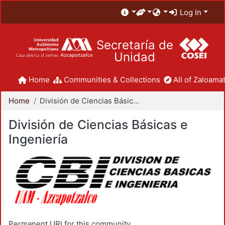
Log In
Secretaría de
Unidad
Home
Communities & Collections
All of Zaloamat
Home
División de Ciencias Básicas e Ingeniería
División de Ciencias Básicas e
Ingeniería
Permanent URI for this community