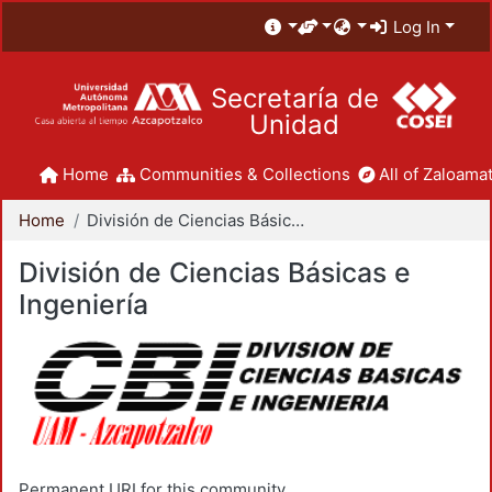
Log In
Secretaría de
Unidad
Home
Communities & Collections
All of Zaloamat
Home
División de Ciencias Básicas e Ingeniería
División de Ciencias Básicas e
Ingeniería
Permanent URI for this community