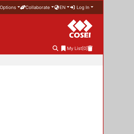
Options
Collaborate
EN
Log In
My List
[0]