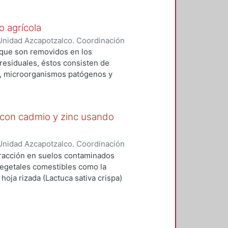
o agrícola
Unidad Azcapotzalco. Coordinación
nas Velázquez, José Isabel
que son removidos en los
residuales, éstos consisten de
os, microorganismos patógenos y
les da un tratamiento para
constituyentes dañinos, el
ánico rico en nutrientes llamado
 con cadmio y zinc usando
r las propiedades físicas y
optilolita para poder utilizar este
Unidad Azcapotzalco. Coordinación
llavicencio, Margarita
xtracción en suelos contaminados
vegetales comestibles como la
hoja rizada (Lactuca sativa crispa)
ín (Cucurbita moschata) y el girasol
acidad de asimilación y
s vegetales mencionadas como un
.