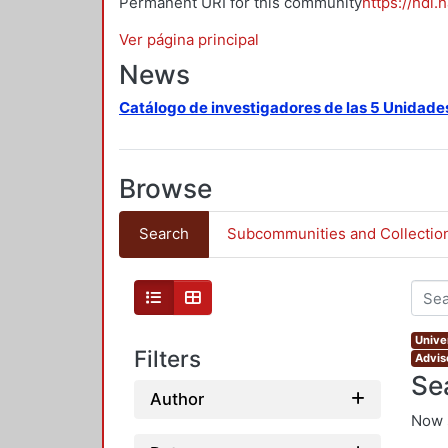
Permanent URI for this community
https://hdl.
Ver página principal
News
Catálogo de investigadores de las 5 Unidade
Browse
Search
Subcommunities and Collectio
Unive
Filters
Advis
Se
Author
Now 