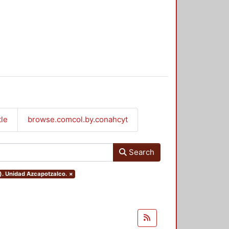
tle
browse.comcol.by.conahcyt
Search
). Unidad Azcapotzalco.
×