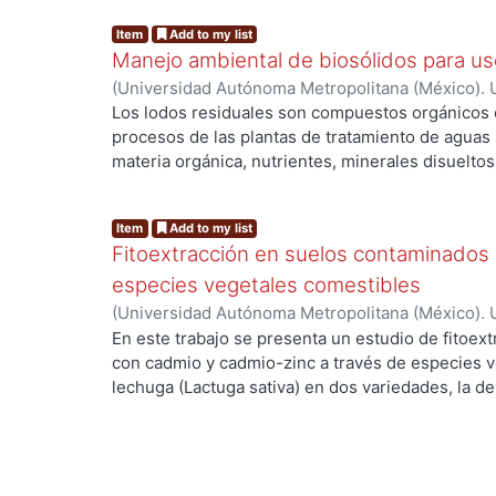
Item
Add to my list
Manejo ambiental de biosólidos para us
(
Universidad Autónoma Metropolitana (México). 
de Servicios de Información.
,
2013-04-09
)
Cárde
Los lodos residuales son compuestos orgánicos 
procesos de las plantas de tratamiento de aguas 
materia orgánica, nutrientes, minerales disuelt
contaminantes tóxicos. Cuando a estos lodos se 
g...
remover los microorganismos patógenos y otros 
Item
Add to my list
resultado de este tratamiento es un material org
Fitoextracción en suelos contaminados
biosólido. El objetivo de este trabajo es investiga
químicas de los biosólidos acondicionados con clin
especies vegetales comestibles
recurso en actividades agrícolas.
(
Universidad Autónoma Metropolitana (México). 
de Servicios de Información.
,
2001-11
)
Beltrán-Vi
En este trabajo se presenta un estudio de fitoe
con cadmio y cadmio-zinc a través de especies 
lechuga (Lactuga sativa) en dos variedades, la de 
g...
y la romana (Lactuca sativa longifolia), el calabac
(Helianthus annus). El objetivo fue evaluar la cap
concentración de cadmio y zinc por las especie
proceso de restauración de suelos contaminados