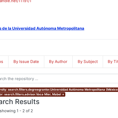
handle.net/11191/1
s de la Universidad Autónoma Metropolitana
ns
By Issue Date
By Author
By Subject
By Ti
rsity: search.filters.degreegrantor.Universidad Autónoma Metropolitana (México
or: search.filters.advisor.Vaca Mier, Mabel
×
arch Results
showing
1 - 2 of 2