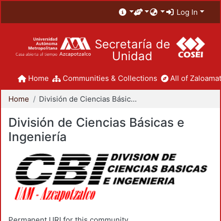
Log In
Secretaría de
Unidad
Home
Communities & Collections
All of Zaloamat
Home
División de Ciencias Básicas e Ingeniería
División de Ciencias Básicas e
Ingeniería
Permanent URI for this community