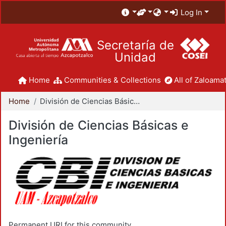
Log In
Secretaría de
Unidad
Home
Communities & Collections
All of Zaloamat
Home
División de Ciencias Básicas e Ingeniería
División de Ciencias Básicas e
Ingeniería
Permanent URI for this community