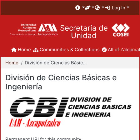
Log In
Secretaría de
Unidad
Home
Communities & Collections
All of Zaloamat
Home
División de Ciencias Básicas e Ingeniería
División de Ciencias Básicas e
Ingeniería
Permanent URI for this community