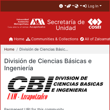
Log In
Secretaría de
Unidad
Home
Communities & Collections
All of Zaloamat
Home
División de Ciencias Básicas e Ingeniería
División de Ciencias Básicas e
Ingeniería
Permanent URI for this community