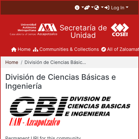
Log In
Secretaría de
Unidad
Home
Communities & Collections
All of Zaloamat
Home
División de Ciencias Básicas e Ingeniería
División de Ciencias Básicas e
Ingeniería
Permanent URI for this community