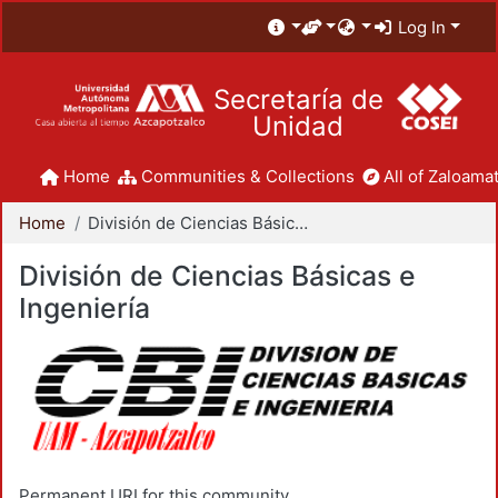
Log In
Secretaría de
Unidad
Home
Communities & Collections
All of Zaloamat
Home
División de Ciencias Básicas e Ingeniería
División de Ciencias Básicas e
Ingeniería
Permanent URI for this community