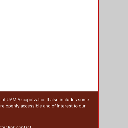
ión, ya que se ha evidenciado que
s que, funcionado de manera
uros como fuente de carbono. En
do con bacterias
olitor, aplicado a suelos
 cosustratos como harina de maíz
s evidenciaron que el inóculo
con harina de maíz, se obtiene
% diésel removido/semana); y en
tratamiento combinado redujo al
ablecidos por la Norma Oficial
 semanas.
t of UAM Azcapotzalco. It also includes some
are openly accessible and of interest to our
oter.link.contact