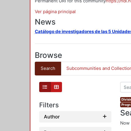
Permanent URI for this community
https://hdl.
Ver página principal
News
Catálogo de investigadores de las 5 Unidade
Browse
Search
Subcommunities and Collectio
Divis
Filters
Progr
Se
Author
Now 