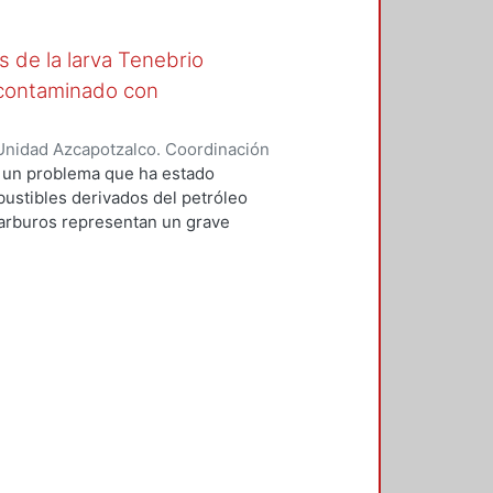
de la larva Tenebrio
o contaminado con
Unidad Azcapotzalco. Coordinación
García, José Alfredo
s un problema que ha estado
bustibles derivados del petróleo
carburos representan un grave
de contaminantes al suelo provoca
e y a la salud. Por este motivo es
mediación de suelos que aceleren
ficaces y robustos. Los
, ya que son amigables con el
disrupción ambiental y no
a pesada; además al combinar
s. En este proyecto se combinaron
a remediar un suelo contaminado
o harina de maíz, salvado de trigo
 de aislar y seleccionar bacterias