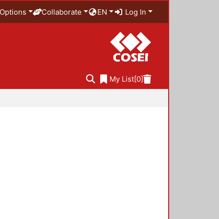
Options
Collaborate
EN
Log In
My List
[0]