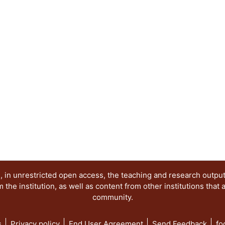
de la larva Tenebrio molitor para la bioaumentac
ésta tiene en su tracto un consorcio de bacteria
simbiótica, es capaz de utilizar a los hidrocarb
este trabajo se evaluó el composteo bioaumenta
hidrocarbonoclastas extraídas la larva Tenebrio m
contaminados con diésel adicionando diferentes
caduca, salvado de trigo y aserrín. Los resultado
aislado potencializa el tratamiento y, combinado 
mayor eficiencia (87%) y tasa de remoción (9.10
suelos con concentración de 11796 mg/kg, este 
contaminante hasta valores por debajo de los est
Mexicana NOM-138-SEMARNAT/SSA1-2012 en 10
 in unrestricted open access, the teaching and research outpu
he institution, as well as content from other institutions that 
community.
s
Privacy policy
End User Agreement
Send Feedback
fo