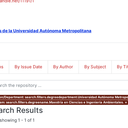
handle.net/11191/1
s de la Universidad Autónoma Metropolitana
ns
By Issue Date
By Author
By Subject
By Ti
ion/Department: search.filters.degreedepartment.Universidad Autónoma Metropo
am: search.filters.degreename.Maestría en Ciencias e Ingeniería Ambientales.
×
arch Results
showing
1 - 1 of 1