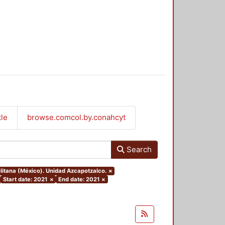
tle
browse.comcol.by.conahcyt
Search
litana (México). Unidad Azcapotzalco.
×
Start date: 2021
×
End date: 2021
×