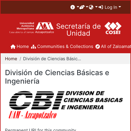
Log In
Secretaría de
Unidad
Home
Communities & Collections
All of Zaloamat
Home
División de Ciencias Básicas e Ingeniería
División de Ciencias Básicas e
Ingeniería
Permanent URI for this community