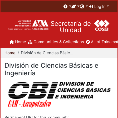
Log In
Secretaría de
Unidad
Home
Communities & Collections
All of Zaloamat
Home
División de Ciencias Básicas e Ingeniería
División de Ciencias Básicas e
Ingeniería
Permanent URI for this community