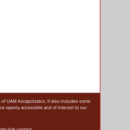
ión, ya que se ha evidenciado que
s que, funcionado de manera
uros como fuente de carbono. En
do con bacterias
olitor, aplicado a suelos
 cosustratos como harina de maíz
s evidenciaron que el inóculo
con harina de maíz, se obtiene
% diésel removido/semana); y en
tratamiento combinado redujo al
ablecidos por la Norma Oficial
 semanas.
t of UAM Azcapotzalco. It also includes some
are openly accessible and of interest to our
oter.link.contact