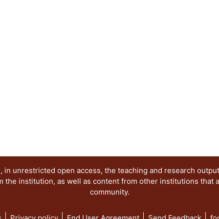
de la larva Tenebrio molitor para la bioaumentac
ésta tiene en su tracto un consorcio de bacteria
simbiótica, es capaz de utilizar a los hidrocarb
este trabajo se evaluó el composteo bioaumenta
hidrocarbonoclastas extraídas la larva Tenebrio m
contaminados con diésel adicionando diferentes
caduca, salvado de trigo y aserrín. Los resultado
aislado potencializa el tratamiento y, combinado 
mayor eficiencia (87%) y tasa de remoción (9.10
suelos con concentración de 11796 mg/kg, este 
contaminante hasta valores por debajo de los est
Mexicana NOM-138-SEMARNAT/SSA1-2012 en 10
 in unrestricted open access, the teaching and research outpu
he institution, as well as content from other institutions that 
community.
s
Privacy policy
End User Agreement
Send Feedback
fo