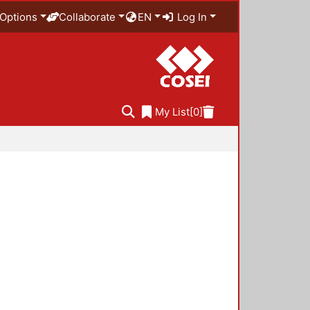
Options
Collaborate
EN
Log In
My List
[0]