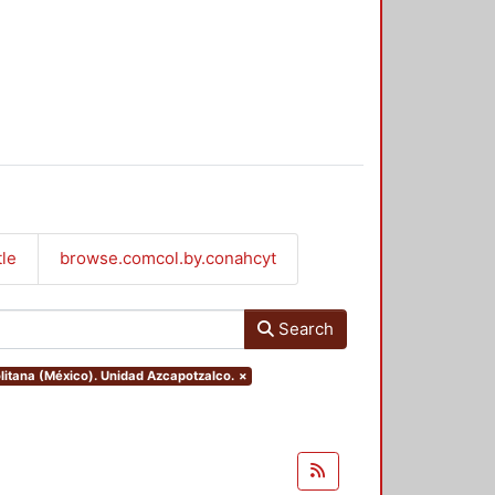
tle
browse.comcol.by.conahcyt
Search
litana (México). Unidad Azcapotzalco.
×