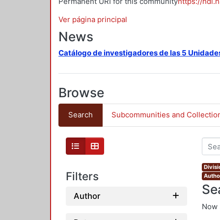
Permanent URI for this community
https://hdl.
Ver página principal
News
Catálogo de investigadores de las 5 Unidade
Browse
Search
Subcommunities and Collectio
Divis
Filters
Author
Se
Author
Now 