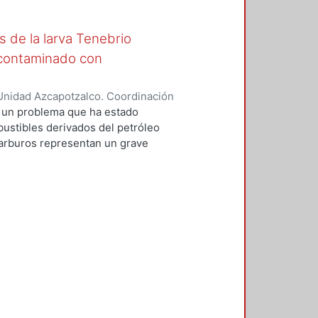
de la larva Tenebrio
o contaminado con
Unidad Azcapotzalco. Coordinación
García, José Alfredo
s un problema que ha estado
bustibles derivados del petróleo
carburos representan un grave
de contaminantes al suelo provoca
e y a la salud. Por este motivo es
mediación de suelos que aceleren
ficaces y robustos. Los
, ya que son amigables con el
disrupción ambiental y no
a pesada; además al combinar
s. En este proyecto se combinaron
a remediar un suelo contaminado
o harina de maíz, salvado de trigo
 de aislar y seleccionar bacterias