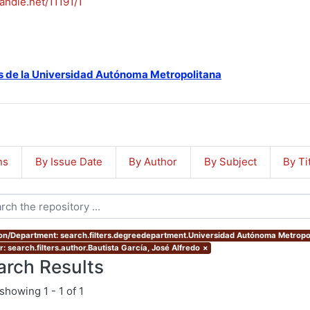
handle.net/11191/1
s de la Universidad Autónoma Metropolitana
ns
By Issue Date
By Author
By Subject
By Ti
ion/Department: search.filters.degreedepartment.Universidad Autónoma Metropo
: search.filters.author.Bautista García, José Alfredo
×
arch Results
showing
1 - 1 of 1