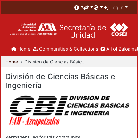
Log In
Secretaría de
Unidad
Home
Communities & Collections
All of Zaloamat
Home
División de Ciencias Básicas e Ingeniería
División de Ciencias Básicas e
Ingeniería
Permanent URI for this community