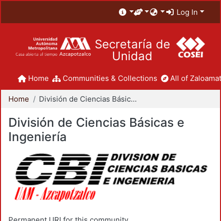
Log In
Secretaría de
Unidad
Home
Communities & Collections
All of Zaloamat
Home
División de Ciencias Básicas e Ingeniería
División de Ciencias Básicas e
Ingeniería
Permanent URI for this community