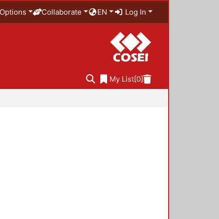
Options
Collaborate
EN
Log In
My List
[0]