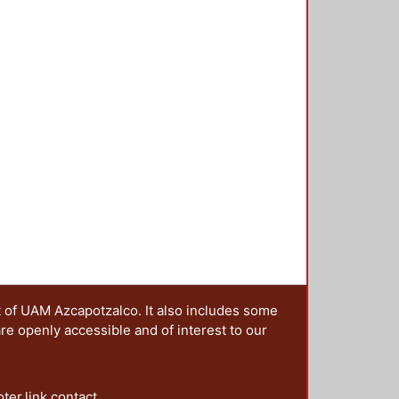
ión, ya que se ha evidenciado que
s que, funcionado de manera
uros como fuente de carbono. En
do con bacterias
olitor, aplicado a suelos
 cosustratos como harina de maíz
s evidenciaron que el inóculo
con harina de maíz, se obtiene
% diésel removido/semana); y en
tratamiento combinado redujo al
ablecidos por la Norma Oficial
 semanas.
t of UAM Azcapotzalco. It also includes some
are openly accessible and of interest to our
oter.link.contact