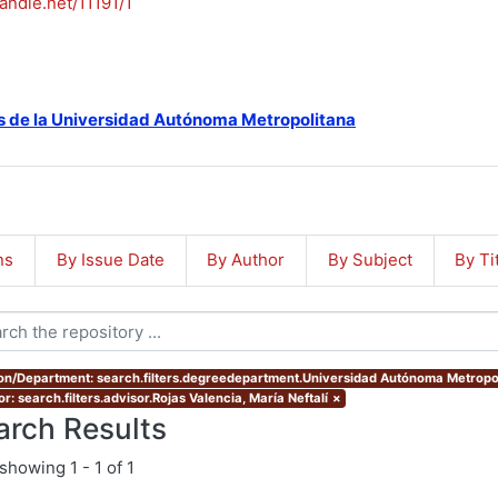
handle.net/11191/1
s de la Universidad Autónoma Metropolitana
ns
By Issue Date
By Author
By Subject
By Ti
ion/Department: search.filters.degreedepartment.Universidad Autónoma Metropo
r: search.filters.advisor.Rojas Valencia, María Neftalí
×
arch Results
showing
1 - 1 of 1