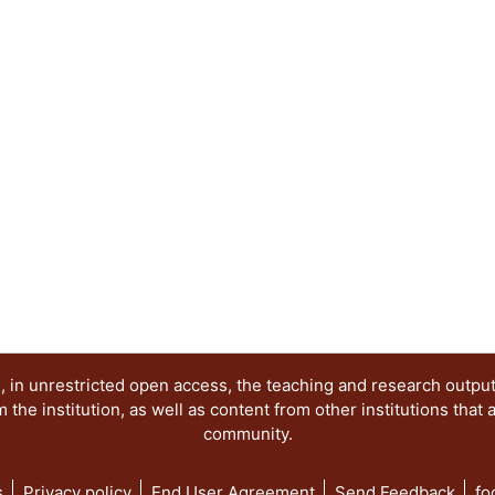
de la larva Tenebrio molitor para la bioaumentac
ésta tiene en su tracto un consorcio de bacteria
simbiótica, es capaz de utilizar a los hidrocarb
este trabajo se evaluó el composteo bioaumenta
hidrocarbonoclastas extraídas la larva Tenebrio m
contaminados con diésel adicionando diferentes
caduca, salvado de trigo y aserrín. Los resultado
aislado potencializa el tratamiento y, combinado 
mayor eficiencia (87%) y tasa de remoción (9.10
suelos con concentración de 11796 mg/kg, este 
contaminante hasta valores por debajo de los est
Mexicana NOM-138-SEMARNAT/SSA1-2012 en 10
 in unrestricted open access, the teaching and research outpu
he institution, as well as content from other institutions that 
community.
s
Privacy policy
End User Agreement
Send Feedback
fo