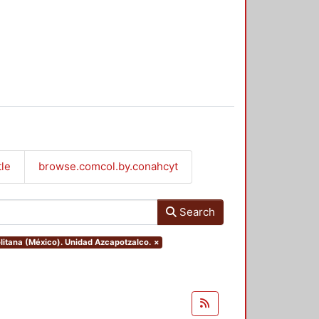
tle
browse.comcol.by.conahcyt
Search
litana (México). Unidad Azcapotzalco.
×