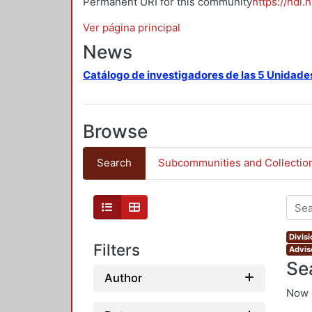
Permanent URI for this community
https://hdl.
Ver página principal
News
Catálogo de investigadores de las 5 Unidade
Browse
Search
Subcommunities and Collectio
Divis
Filters
Adviso
Se
Author
Now 