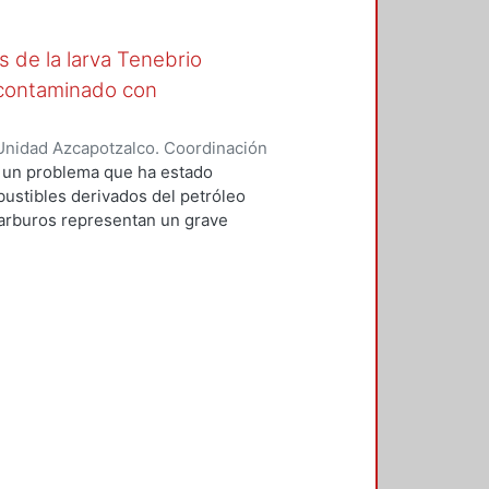
de la larva Tenebrio
o contaminado con
Unidad Azcapotzalco. Coordinación
García, José Alfredo
s un problema que ha estado
bustibles derivados del petróleo
carburos representan un grave
de contaminantes al suelo provoca
e y a la salud. Por este motivo es
mediación de suelos que aceleren
ficaces y robustos. Los
, ya que son amigables con el
disrupción ambiental y no
a pesada; además al combinar
s. En este proyecto se combinaron
a remediar un suelo contaminado
o harina de maíz, salvado de trigo
 de aislar y seleccionar bacterias