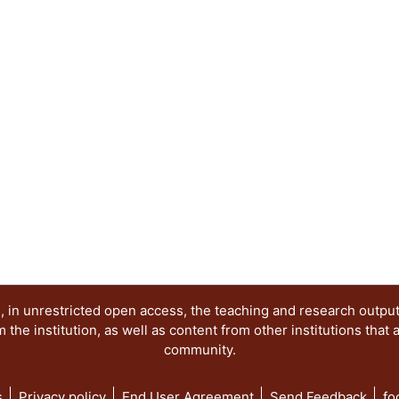
y aserrín para el composteo y se tomó la decisión
de la larva Tenebrio molitor para la bioaumentac
ésta tiene en su tracto un consorcio de bacteria
simbiótica, es capaz de utilizar a los hidrocarb
este trabajo se evaluó el composteo bioaumenta
hidrocarbonoclastas extraídas la larva Tenebrio m
contaminados con diésel adicionando diferentes
caduca, salvado de trigo y aserrín. Los resultado
aislado potencializa el tratamiento y, combinado 
mayor eficiencia (87%) y tasa de remoción (9.10
suelos con concentración de 11796 mg/kg, este 
contaminante hasta valores por debajo de los est
Mexicana NOM-138-SEMARNAT/SSA1-2012 en 10
 in unrestricted open access, the teaching and research outpu
he institution, as well as content from other institutions that 
community.
s
Privacy policy
End User Agreement
Send Feedback
fo