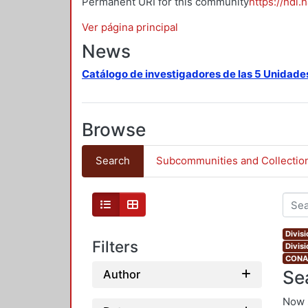
Permanent URI for this community
https://hdl.
Ver página principal
News
Catálogo de investigadores de las 5 Unidade
Browse
Search
Subcommunities and Collectio
Divis
Filters
Divis
CONAH
Se
Author
Now 