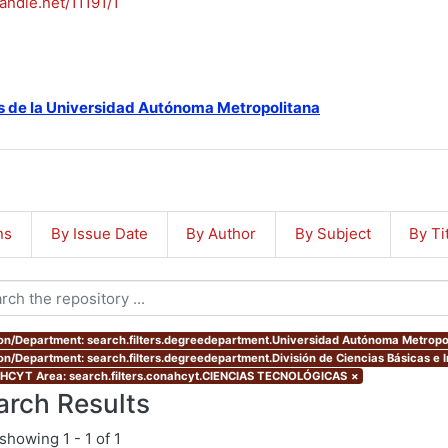
handle.net/11191/1
s de la Universidad Autónoma Metropolitana
ns
By Issue Date
By Author
By Subject
By Ti
ion/Department: search.filters.degreedepartment.Universidad Autónoma Metropo
ion/Department: search.filters.degreedepartment.División de Ciencias Básicas e I
CYT Area: search.filters.conahcyt.CIENCIAS TECNOLÓGICAS
×
arch Results
showing
1 - 1 of 1