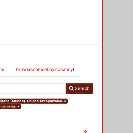
tle
browse.comcol.by.conahcyt
Search
litana (México). Unidad Azcapotzalco.
×
ngeniería.
×