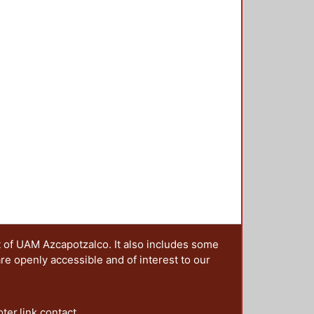
 de aislar y seleccionar bacterias
ión, ya que se ha evidenciado que
s que, funcionado de manera
uros como fuente de carbono. En
do con bacterias
olitor, aplicado a suelos
 cosustratos como harina de maíz
s evidenciaron que el inóculo
con harina de maíz, se obtiene
% diésel removido/semana); y en
tratamiento combinado redujo al
ablecidos por la Norma Oficial
 semanas.
t of UAM Azcapotzalco. It also includes some
are openly accessible and of interest to our
oter.link.contact