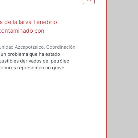
de la larva Tenebrio
o contaminado con
Unidad Azcapotzalco. Coordinación
García, José Alfredo
s un problema que ha estado
bustibles derivados del petróleo
carburos representan un grave
de contaminantes al suelo provoca
e y a la salud. Por este motivo es
mediación de suelos que aceleren
ficaces y robustos. Los
, ya que son amigables con el
disrupción ambiental y no
a pesada; además al combinar
s. En este proyecto se combinaron
a remediar un suelo contaminado
o harina de maíz, salvado de trigo