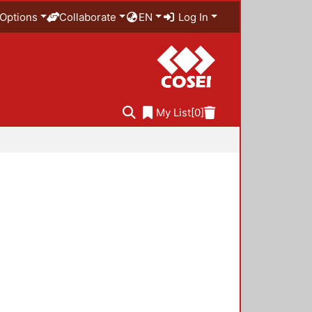
Options
Collaborate
EN
Log In
My List
[0]