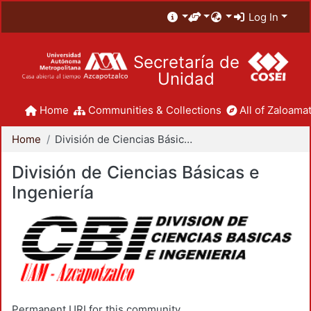
Log In
Secretaría de
Unidad
Home
Communities & Collections
All of Zaloamat
Home
División de Ciencias Básicas e Ingeniería
División de Ciencias Básicas e
Ingeniería
Permanent URI for this community