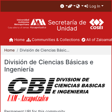
Log In
Secretaría de
Unidad
Home
Communities & Collections
All of Zaloamat
Home
División de Ciencias Básicas e Ingeniería
División de Ciencias Básicas e
Ingeniería
Permanent URI for this community