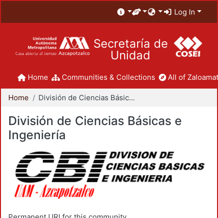
Log In
Secretaría de
Unidad
Home
Communities & Collections
All of Zaloamat
Home
División de Ciencias Básicas e Ingeniería
División de Ciencias Básicas e
Ingeniería
Permanent URI for this community