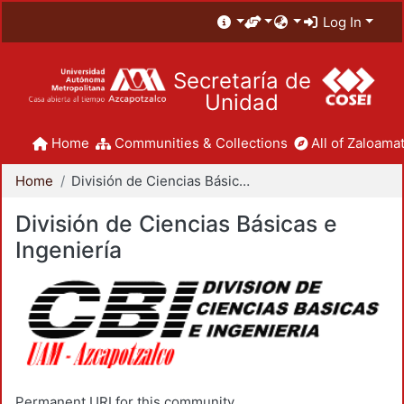
Log In
Secretaría de
Unidad
Home
Communities & Collections
All of Zaloamat
Home
División de Ciencias Básicas e Ingeniería
División de Ciencias Básicas e
Ingeniería
Permanent URI for this community