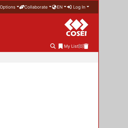
Options
Collaborate
EN
Log In
My List
[0]