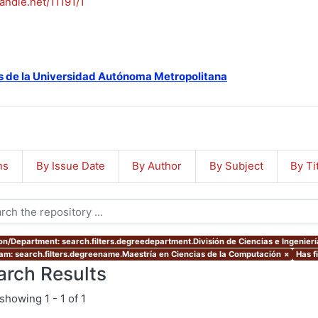
handle.net/11191/1
s de la Universidad Autónoma Metropolitana
ns
By Issue Date
By Author
By Subject
By Ti
ion/Department: search.filters.degreedepartment.División de Ciencias e Ingenierí
am: search.filters.degreename.Maestría en Ciencias de la Computación
×
Has f
arch Results
showing
1 - 1 of 1