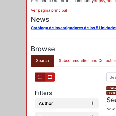
Permanent URI for this community
https://hdl.
Ver página principal
News
Catálogo de investigadores de las 5 Unidade
Browse
Search
Subcommunities and Collectio
Divis
Filters
Progr
Se
Author
Now 