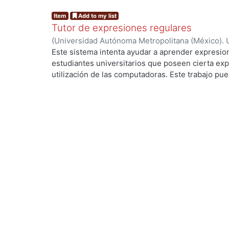
Item
Add to my list
Tutor de expresiones regulares
(
Universidad Autónoma Metropolitana (México). 
de Servicios de Información.
,
1990-05
)
GONZALEZ
Este sistema intenta ayudar a aprender expresion
estudiantes universitarios que poseen cierta exp
utilización de las computadoras. Este trabajo pued
investigación y desarrollo para mejorar este tipo