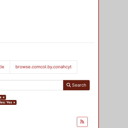
tle
browse.comcol.by.conahcyt
Search
a
×
iles: Yes
×