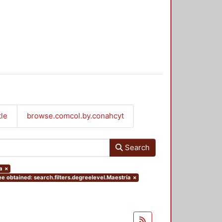
tle
browse.comcol.by.conahcyt
Search
a
×
e obtained: search.filters.degreelevel.Maestría
×