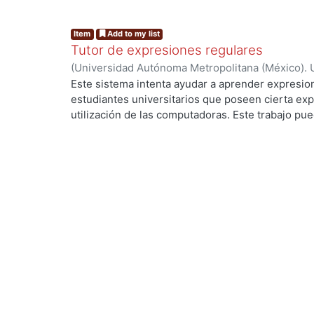
Item
Add to my list
Tutor de expresiones regulares
(
Universidad Autónoma Metropolitana (México). 
de Servicios de Información.
,
1990-05
)
GONZALEZ
Este sistema intenta ayudar a aprender expresion
estudiantes universitarios que poseen cierta exp
utilización de las computadoras. Este trabajo pued
investigación y desarrollo para mejorar este tipo
...