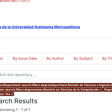
handle.net/11191/1
s de la Universidad Autónoma Metropolitana
ns
By Issue Date
By Author
By Subject
By Ti
ion/Department: search.filters.degreedepartment.División de Ciencias e Ingenierí
am: search.filters.degreename.Maestría en Ciencias de la Computación
×
Degre
les: Yes
×
arch Results
showing
1 - 1 of 1