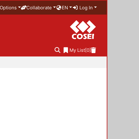
Options
Collaborate
EN
Log In
My List
[0]