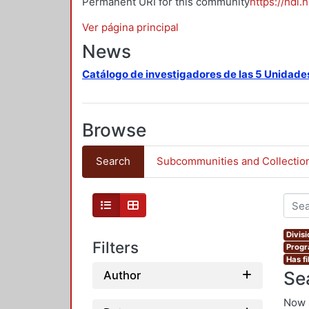
Permanent URI for this community
https://hdl.
Ver página principal
News
Catálogo de investigadores de las 5 Unidade
Browse
Search
Subcommunities and Collectio
Divis
Filters
Progr
Has fi
Se
Author
Now 