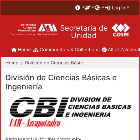
Log In
Secretaría de
Unidad
Home
Communities & Collections
All of Zaloamat
Home
División de Ciencias Básicas e Ingeniería
División de Ciencias Básicas e
Ingeniería
Permanent URI for this community