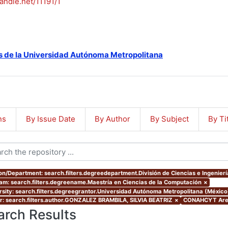
handle.net/11191/1
s de la Universidad Autónoma Metropolitana
ns
By Issue Date
By Author
By Subject
By Ti
ion/Department: search.filters.degreedepartment.División de Ciencias e Ingenierí
am: search.filters.degreename.Maestría en Ciencias de la Computación
×
rsity: search.filters.degreegrantor.Universidad Autónoma Metropolitana (Méxic
r: search.filters.author.GONZALEZ BRAMBILA, SILVIA BEATRIZ
×
CONAHCYT Area
arch Results