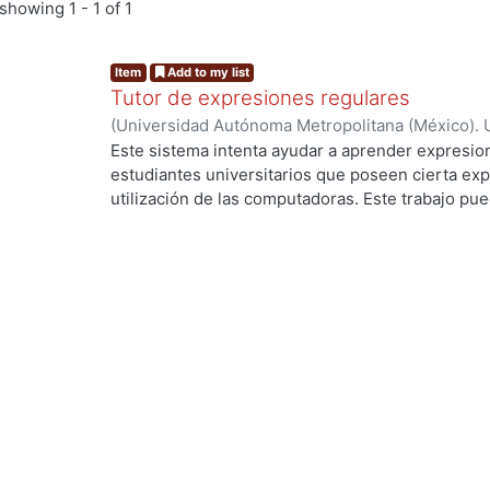
showing
1 - 1 of 1
Item
Add to my list
Tutor de expresiones regulares
(
Universidad Autónoma Metropolitana (México). 
de Servicios de Información.
,
1990-05
)
GONZALEZ
Este sistema intenta ayudar a aprender expresion
estudiantes universitarios que poseen cierta exp
utilización de las computadoras. Este trabajo pued
investigación y desarrollo para mejorar este tipo