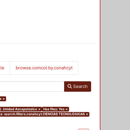
tle
browse.comcol.by.conahcyt
Search
a
×
o). Unidad Azcapotzalco
×
Has files: Yes
×
: search.filters.conahcyt.CIENCIAS TECNOLÓGICAS
×