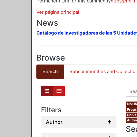
Permanent URI for this community
https://hdl.
Ver página principal
News
Catálogo de investigadores de las 5 Unidade
Browse
Search
Subcommunities and Collectio
Divis
Filters
Progr
Unive
Autho
Author
Se