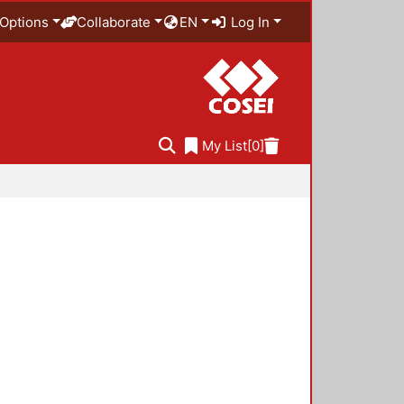
Options
Collaborate
EN
Log In
My List
[0]