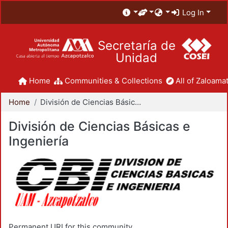
Log In
Secretaría de
Unidad
Home
Communities & Collections
All of Zaloamat
Home
División de Ciencias Básicas e Ingeniería
División de Ciencias Básicas e
Ingeniería
Permanent URI for this community