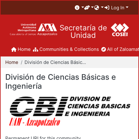
Log In
Secretaría de
Unidad
Home
Communities & Collections
All of Zaloamat
Home
División de Ciencias Básicas e Ingeniería
División de Ciencias Básicas e
Ingeniería
Permanent URI for this community