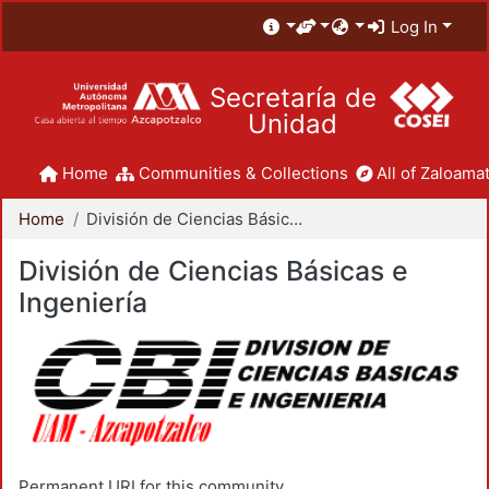
Log In
Secretaría de
Unidad
Home
Communities & Collections
All of Zaloamat
Home
División de Ciencias Básicas e Ingeniería
División de Ciencias Básicas e
Ingeniería
Permanent URI for this community