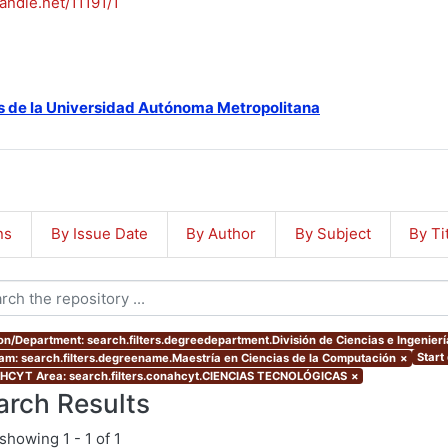
handle.net/11191/1
s de la Universidad Autónoma Metropolitana
ns
By Issue Date
By Author
By Subject
By Ti
ion/Department: search.filters.degreedepartment.División de Ciencias e Ingenierí
Start
am: search.filters.degreename.Maestría en Ciencias de la Computación
×
CYT Area: search.filters.conahcyt.CIENCIAS TECNOLÓGICAS
×
arch Results
showing
1 - 1 of 1