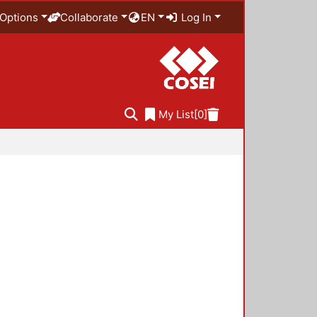
Options
Collaborate
EN
Log In
My List
[0]