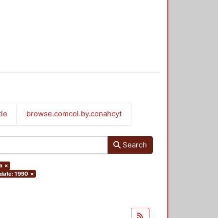
tle
browse.comcol.by.conahcyt
Search
a
×
 date: 1990
×