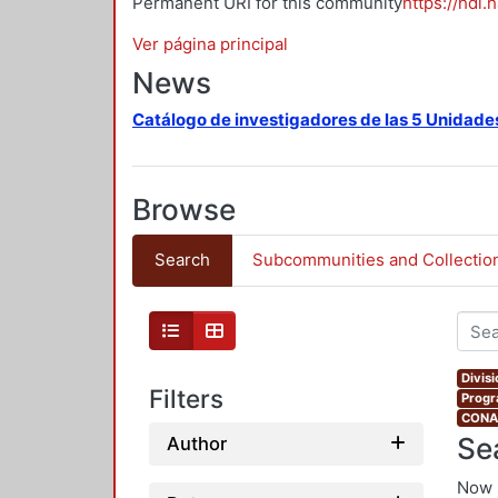
Permanent URI for this community
https://hdl.
Ver página principal
News
Catálogo de investigadores de las 5 Unidade
Browse
Search
Subcommunities and Collectio
Divis
Filters
Progr
CONAH
Se
Author
Now 