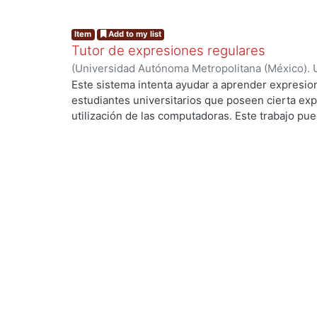
Item
Add to my list
Tutor de expresiones regulares
(
Universidad Autónoma Metropolitana (México). 
de Servicios de Información.
,
1990-05
)
GONZALEZ
Este sistema intenta ayudar a aprender expresion
estudiantes universitarios que poseen cierta exp
utilización de las computadoras. Este trabajo pued
investigación y desarrollo para mejorar este tipo